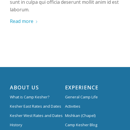
sunt in culpa qui officia deserunt mollit anim id est
laborum.
Read more
ABOUT US
EXPERIENCE
What is Camp Kesher?
General Camp Life
Kesher East Rates and Dates
Activities
Kesher West Rates and Dates
Mishkan (Chapel)
History
Camp Kesher Blog