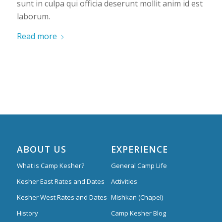
sunt in culpa qui officia deserunt mollit anim id est
laborum.
Read more
ABOUT US
EXPERIENCE
What is Camp Kesher?
General Camp Life
Kesher East Rates and Dates
Activities
Kesher West Rates and Dates
Mishkan (Chapel)
History
Camp Kesher Blog